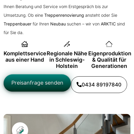
Ihnen Beratung und Service vom Erstgespräch bis zur
Umsetzung. Ob eine
Treppenrenovierung
ansteht oder Sie
Treppenbauer
für Ihren
Neubau
suchen – wir von
ARKTIC
sind
für Sie da.
Komplettservice
Regionale Nähe
Eigenproduktion
aus einer Hand
in Schleswig-
& Qualität für
Holstein
Generationen
Preisanfrage senden
0434 89197840