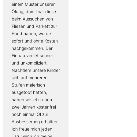
wurde fachgerecht,
einem Muster unserer
termingerecht und
Ölung, damit wir diese
sauber umgesetzt. Auch
beim Aussuchen von
eine spätere
Fliesen und Parkett zur
Nachbesserung wurde
Hand haben, wurde
freundlich und
sofort und ohne Kosten
unkompliziert organisiert
nachgekommen. Der
– das spricht für echtes
Einbau verlief schnell
Verantwortungsbewusstsein.
und unkompliziert.
bin dankbar für die
Nachdem unsere Kinder
Zusammenarbeit und
sich auf mehreren
kann dieses
Stufen malerisch
Unternehmen mit
ausgetobt hatten,
bestem Gewissen
haben wir jetzt nach
weiterempfehlen.
zwei Jahren kostenfrei
noch einmal Öl zur
Eine gute Treppe trägt
Ausbesserung erhalten.
nicht nur nach oben –
Ich freue mich jeden
sie macht auch den
Tag, wenn ich meine