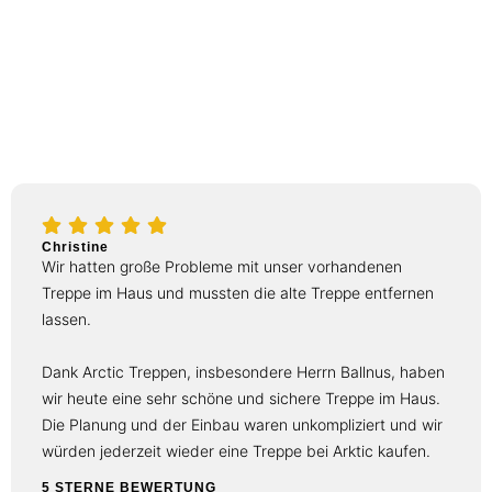
Toller Laden! Wir haben vor sieben Jahren über unseren
Bauträger eine schöne Treppe von Arktic bekommen.
Super Service von Arktic, da wir nach dieser langen Zeit
kostenfrei Holzlack und Öl zum ausbessern zugesendet
bekommen haben:). Vielen Dank
5 STERNE BEWERTUNG
Christine
Wir hatten große Probleme mit unser vorhandenen
Treppe im Haus und mussten die alte Treppe entfernen
lassen.
Dank Arctic Treppen, insbesondere Herrn Ballnus, haben
wir heute eine sehr schöne und sichere Treppe im Haus.
Die Planung und der Einbau waren unkompliziert und wir
würden jederzeit wieder eine Treppe bei Arktic kaufen.
5 STERNE BEWERTUNG