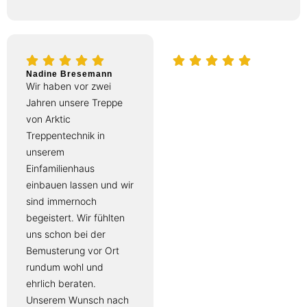
Nadine Bresemann
Farhad Arvand
Wir haben vor zwei
Beim Bau mit
Jahren unsere Treppe
Virtus.Haus haben wir
von Arktic
uns für eine wangenlose
Treppentechnik in
Bolzentreppe aus
unserem
geölter Eiche mit
Einfamilienhaus
Edelstahlstäben
einbauen lassen und wir
entschieden – schlicht,
sind immernoch
stilvoll und ein echtes
begeistert. Wir fühlten
Highlight im Haus.
uns schon bei der
Der Einbau durch die
Bemusterung vor Ort
Arktic‑Treppentechnik
rundum wohl und
GmbH verlief absolut
ehrlich beraten.
professionell. Alles
Unserem Wunsch nach